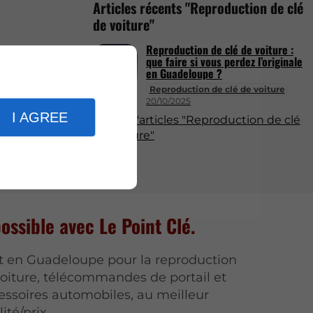
Articles récents "Reproduction de clé
de voiture"
Reproduction de clé de voiture :
que faire si vous perdez l’originale
en Guadeloupe ?
Reproduction de clé de voiture
20/10/2025
I AGREE
Plus d'articles "Reproduction de clé
de voiture"
possible avec Le Point Clé.
t en Guadeloupe pour la reproduction
voiture, télécommandes de portail et
essoires automobiles, au meilleur
ité/prix.