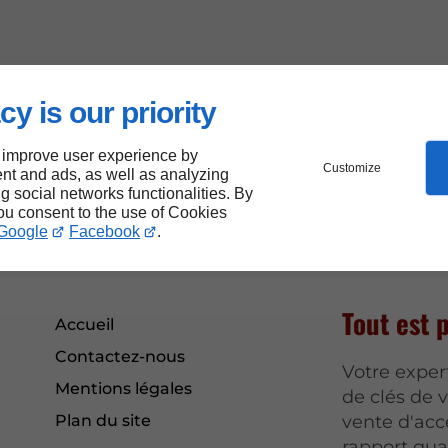
cy is our priority
 improve user experience by
Customize
nt and ads, as well as analyzing
ng social networks functionalities. By
you consent to the use of Cookies
Google
Facebook
.
Tout est 
Accueil
Contactez-nous
Votre exper
Mentions légales
de clés de 
Plan du site
vente d'acc
rapport qual