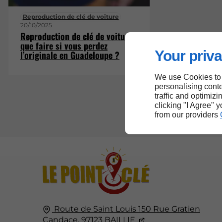
Reproduction de clé de voiture
20/10/2025
Reproduction de clé de voiture :
que faire si vous perdez
Your priva
l’originale en Guadeloupe ?
We use Cookies to
personalising conte
traffic and optimizi
clicking "I Agree" 
from our providers
Route de Saint Louis
150 Rue Gratien
Candace,
97123
BAILLIF