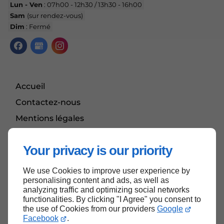
Lun - Ven
: 07h00 - 12h30 / 13h30 - 16h00
Sam
(sur rendez-vous)
Dim
: Fermé
Accueil
Contactez-nous
Mentions légales
Plan du site
Your privacy is our priority
We use Cookies to improve user experience by
Haut de page
personalising content and ads, as well as
analyzing traffic and optimizing social networks
functionalities. By clicking "I Agree" you consent to
the use of Cookies from our providers
Google
Facebook
.