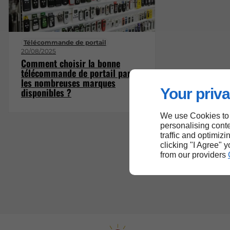
Télécommande de portail
20/08/2025
Comment choisir la bonne
télécommande de portail parmi
les nombreuses marques
Your priva
disponibles ?
We use Cookies to
personalising conte
traffic and optimizi
clicking "I Agree" 
from our providers