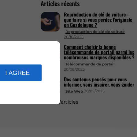
Articles récents
Reproduction de clé de voiture :
que faire si vous perdez l’originale
en Guadeloupe ?
Reproduction de clé de voiture
20/10/2025
Comment choisir la bonne
télécommande de portail parmi les
nombreuses marques disponibles ?
Télécommande de portail
20/08/2025
I AGREE
Des contenus pensés pour vous
informer, vous inspirer, vous guider
30/05/2025
Site Web
Plus d'articles