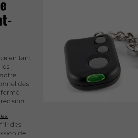
de
nt-
ce en tant
 les
 notre
onnel des
t formé
récision.
res
rir des
ission de