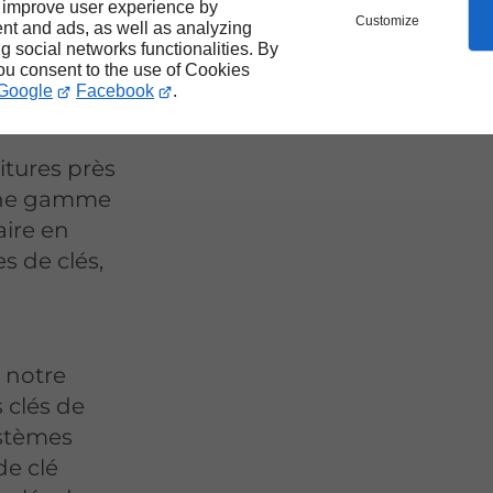
hicule
 improve user experience by
Customize
nt and ads, as well as analyzing
ng social networks functionalities. By
you consent to the use of Cookies
Google
Facebook
.
itures près
 une gamme
aire en
s de clés,
 notre
 clés de
ystèmes
de clé