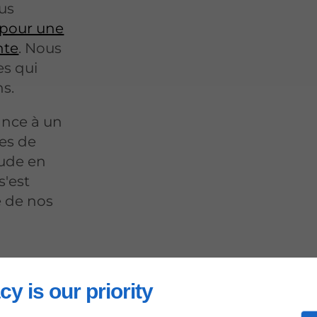
ous
pour une
nte
. Nous
es qui
s.
iance à un
ies de
aude en
s'est
té de nos
iste
cy is our priority