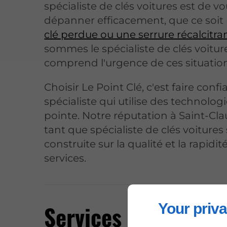
spécialiste de clés voitures est de v
dépanner efficacement, que ce soit
clé perdue ou une serrure récalcitra
sommes le spécialiste de clés voitur
comprend l'urgence de ces situation
Choisir Le Point Clé, c'est faire conf
spécialiste qui utilise des technolog
pointe. Notre réputation à Saint-Cl
tant que spécialiste de clés voitures 
construite sur la qualité et la rapidi
services.
Services de spécial
Your priva