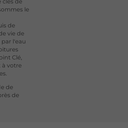
e clés de
s sommes le
uis de
de vie de
par l'eau
oitures
int Clé,
 à votre
es.
de de
près de