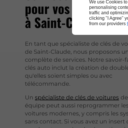
pour vos clés de vé
We use Cookies to
personalising conte
traffic and optimizi
à Saint-Claude
clicking "I Agree" 
from our providers
En tant que spécialiste de clés de vo
de Saint-Claude, nous proposons
complète de services. Notre savoir-f
clés auto inclut la création de double
qu'elles soient simples ou avec
télécommande.
Un
spécialiste de clés de voitures
de
équipe peut aussi reprogrammer les
voitures modernes, y compris les s
sans contact. Si vous avez un insert 